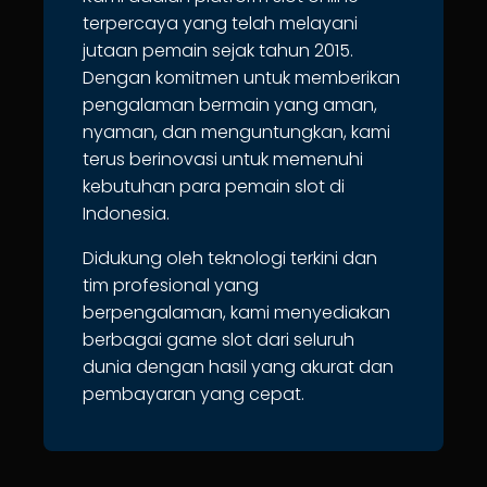
terpercaya yang telah melayani
jutaan pemain sejak tahun 2015.
Dengan komitmen untuk memberikan
pengalaman bermain yang aman,
nyaman, dan menguntungkan, kami
terus berinovasi untuk memenuhi
kebutuhan para pemain slot di
Indonesia.
Didukung oleh teknologi terkini dan
tim profesional yang
berpengalaman, kami menyediakan
berbagai game slot dari seluruh
dunia dengan hasil yang akurat dan
pembayaran yang cepat.