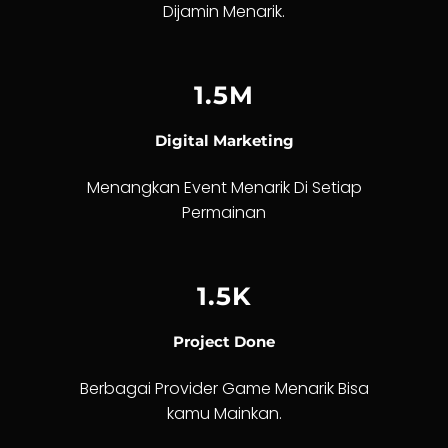
Dijamin Menarik.
1.5M
Digital Marketing
Menangkan Event Menarik Di Setiap
Permainan
1.5K
Project Done
Berbagai Provider Game Menarik Bisa
kamu Mainkan.