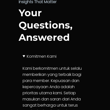
Insights That Matter
Your
Questions,
Answered
Komitmen Kami
Kami berkomitmen untuk selalu
memberikan yang terbaik bagi
para member. Kepuasan dan
kepercayaan Anda adalah
prioritas utama kami. Setiap
masukan dan saran dari Anda
sangat berharga untuk terus