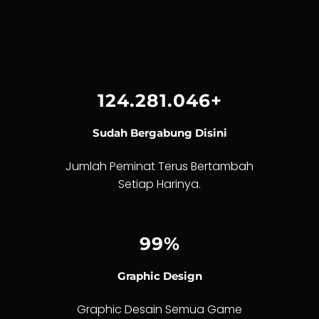
124.281.046+
Sudah Bergabung Disini
Jumlah Peminat Terus Bertambah
Setiap Harinya.
99%
Graphic Design
Graphic Desain Semua Game