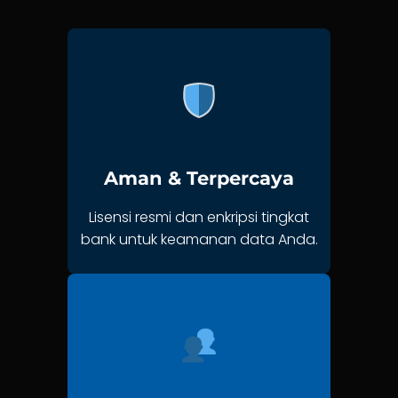
Aman & Terpercaya
Lisensi resmi dan enkripsi tingkat
bank untuk keamanan data Anda.