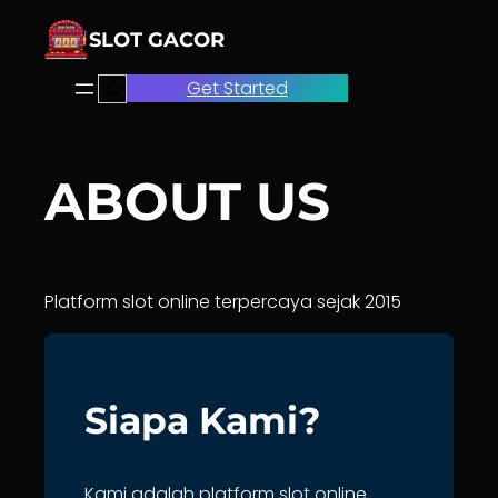
Skip
SLOT GACOR
to
content
Search
Get Started
ABOUT US
Platform slot online terpercaya sejak 2015
Siapa Kami?
Kami adalah platform slot online