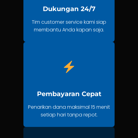
Dukungan 24/7
Tim customer service kami siap
membantu Anda kapan saja.
Pembayaran Cepat
Penarikan dana maksimal 15 menit
setiap hari tanpa repot.