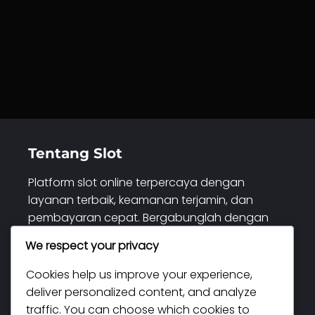
Tentang Slot
Platform slot online terpercaya dengan
layanan terbaik, keamanan terjamin, dan
pembayaran cepat. Bergabunglah dengan
jutaan pemain yang puas.
We respect your privacy
Layanan
Cookies help us improve your experience,
Home
deliver personalized content, and analyze
Blog
traffic. You can choose which cookies to