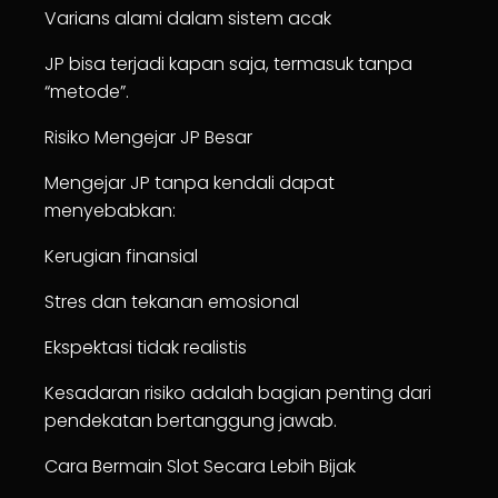
Varians alami dalam sistem acak
JP bisa terjadi kapan saja, termasuk tanpa
“metode”.
Risiko Mengejar JP Besar
Mengejar JP tanpa kendali dapat
menyebabkan:
Kerugian finansial
Stres dan tekanan emosional
Ekspektasi tidak realistis
Kesadaran risiko adalah bagian penting dari
pendekatan bertanggung jawab.
Cara Bermain Slot Secara Lebih Bijak