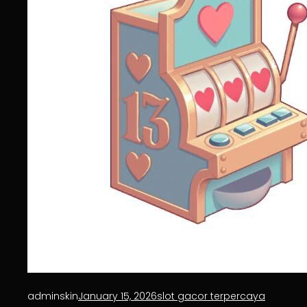
adminskin
January 15, 2026
slot gacor terpercaya