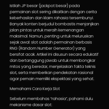
Istilah JP besar (jackpot besar) pada
permainan slot sering dikaitkan dengan cerita
keberhasilan dan klaim rahasia tersembunyi.
Banyak konten berjudul bombastis menjanjikan
jalan pintas untuk meraih kemenangan
maksimal. Namun, penting untuk meluruskan
sejak awal: slot adalah permainan berbasis
RNG (Random Number Generator) yang
bersifat acak. Artikel ini disusun secara edukatif
dan bertanggung jawab untuk membongkar
mitos yang beredar, menjelaskan fakta teknis
slot, serta memberikan pendekatan rasional
agar pemain memiliki ekspektasi yang sehat.
Memahami Cara Kerja Slot
Sebelum membahas “rahasia”, pahami dulu
mekanisme dasar slot: