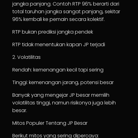
jangka panjang. Contoh RTP 96% berarti dari
total taruhan jangka sangat panjang, sekitar
96% kembali ke pemain secara kolektif.
RTP bukan prediksi jangka pendek
RTP tidak menentukan kapan JP terjadi
2. Volatilitas
Rendah: kemenangan kecil tapi sering
Tinggi: kemenangan jarang, potensi besar
Banyak yang mengejar JP besar memilih
volatilitas tinggi, namun risikonya juga lebih
besar.
Mitos Populer Tentang JP Besar
Berikut mitos yang sering dipercaya: