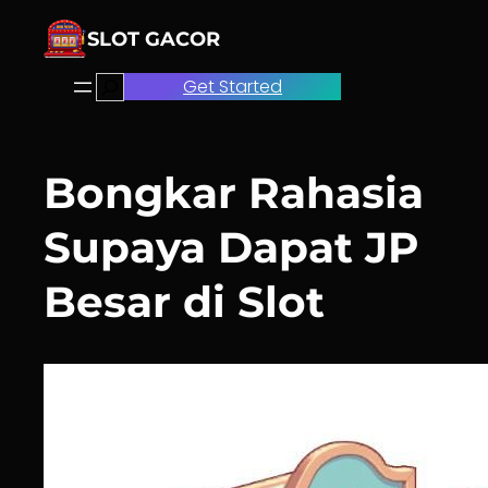
Skip
SLOT GACOR
to
content
Search
Get Started
Bongkar Rahasia
Supaya Dapat JP
Besar di Slot