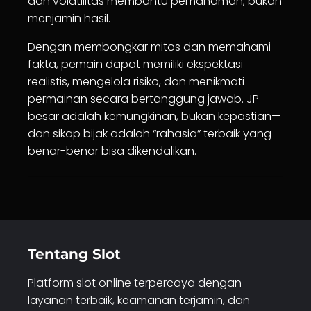
dan volatilitas membantu pemahaman, bukan
menjamin hasil.
Dengan membongkar mitos dan memahami
fakta, pemain dapat memiliki ekspektasi
realistis, mengelola risiko, dan menikmati
permainan secara bertanggung jawab. JP
besar adalah kemungkinan, bukan kepastian—
dan sikap bijak adalah “rahasia” terbaik yang
benar-benar bisa dikendalikan.
Tentang Slot
Platform slot online terpercaya dengan
layanan terbaik, keamanan terjamin, dan